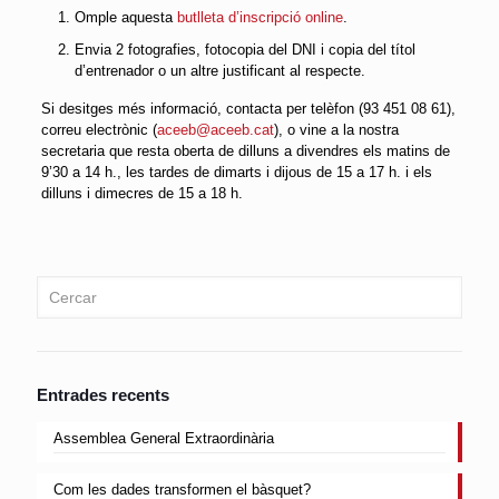
Omple aquesta
butlleta d’inscripció online
.
Envia 2 fotografies, fotocopia del DNI i copia del títol
d’entrenador o un altre justificant al respecte.
Si desitges més informació, contacta per telèfon (93 451 08 61),
correu electrònic (
aceeb@aceeb.cat
), o vine a la nostra
secretaria que resta oberta de dilluns a divendres els matins de
9’30 a 14 h., les tardes de dimarts i dijous de 15 a 17 h. i els
dilluns i dimecres de 15 a 18 h.
Entrades recents
Assemblea General Extraordinària
Com les dades transformen el bàsquet?