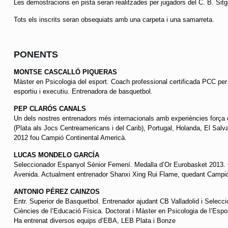
Les demostracions en pista seran realitzades per jugadors del C. B. Sit
Tots els inscrits seran obsequiats amb una carpeta i una samarreta.
PONENTS
MONTSE CASCALLÓ PIQUERAS
Màster en Psicologia del esport. Coach professional certificada PCC per
esportiu i executiu. Entrenadora de basquetbol.
PEP CLARÓS CANALS
Un dels nostres entrenadors més internacionals amb experiències forç
(Plata als Jocs Centreamericans i del Carib), Portugal, Holanda, El Sal
2012 fou Campió Continental Americà.
LUCAS MONDELO GARCÍA
Seleccionador Espanyol Sènior Femení. Medalla d’Or Eurobasket 2013. 
Avenida. Actualment entrenador Shanxi Xing Rui Flame, quedant Campió 
ANTONIO PÉREZ CAINZOS
Entr. Superior de Basquetbol. Entrenador ajudant CB Valladolid i Selecc
Ciències de l’Educació Física. Doctorat i Màster en Psicologia de l’Espo
Ha entrenat diversos equips d’EBA, LEB Plata i Bonze