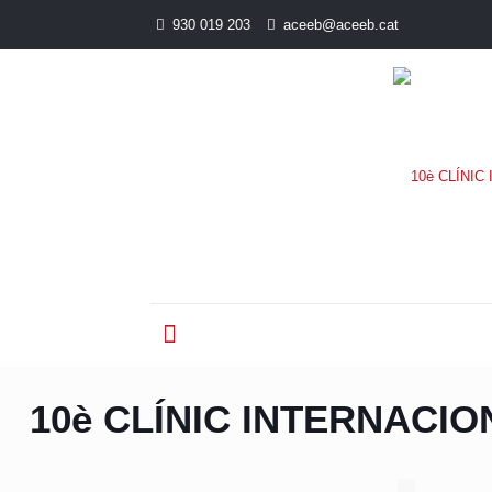
930 019 203
aceeb@aceeb.cat
10è CLÍNIC INTERNACIO