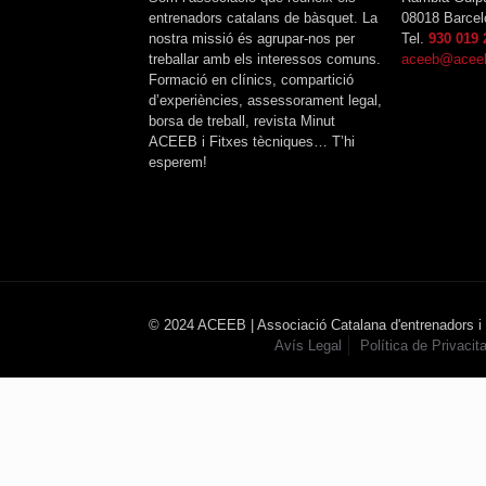
entrenadors catalans de bàsquet. La
08018 Barcel
nostra missió és agrupar-nos per
Tel.
930 019 
treballar amb els interessos comuns.
aceeb@aceeb
Formació en clínics, compartició
d’experiències, assessorament legal,
borsa de treball, revista Minut
ACEEB i Fitxes tècniques… T’hi
esperem!
© 2024 ACEEB | Associació Catalana d'entrenadors i
Avís Legal
Política de Privacita