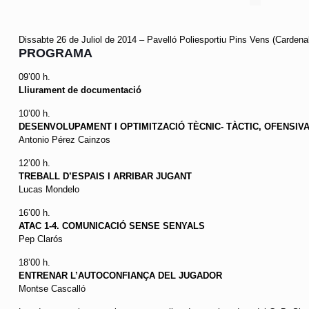
Dissabte 26 de Juliol de 2014 – Pavelló Poliesportiu Pins Vens (Cardenal
PROGRAMA
09’00 h.
Lliurament de documentació
10’00 h.
DESENVOLUPAMENT I OPTIMITZACIÓ TÈCNIC- TÀCTIC, OFENSIV
Antonio Pérez Cainzos
12’00 h.
TREBALL D’ESPAIS I ARRIBAR JUGANT
Lucas Mondelo
16’00 h.
ATAC 1-4. COMUNICACIÓ SENSE SENYALS
Pep Clarós
18’00 h.
ENTRENAR L’AUTOCONFIANÇA DEL JUGADOR
Montse Cascalló