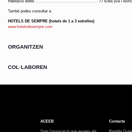
Habitació doble …………………………………………. 77 €/dia (iva i esmorça
També podeu consultar a:
HOTELS DE SEMPRE (hotels de 1 a 3 estrelles)
www.hotelsdesempre.com
ORGANITZEN
COL·LABOREN
ACEEB
Contacte
Som l’associació que reuneix els
Rambla Guip