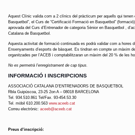
Aquest Clínic valida com a 2 clínics del pràcticum per aquells qui tenen el
Basquetbol”, el Curs de “Certificació Formació en Basquetbol” (formació) 
aprovada del Curs d’Entrenador de categoria Sènior en Basquetbol , d’a
Catalana de Basquetbol.
Aquesta activitat de formació continuada es podrà validar com a hores d
Ensenyaments d’esports de bàsquet. Es tindran en compte un màxim de t
organitzades per l’ACEB i comptabilitzaran un màxim del 20 % de les hor
No es permetrà l’enregistrament de cap tipus.
INFORMACIÓ I INSCRIPCIONS
ASSOCIACIÓ CATALANA D’ENTRENADORS DE BASQUETBOL
Rbla Guipúscoa, 23-25 2on A – 08018 BARCELONA
Tel. 934.510.861 Tel/Fax. 93-454.53.30
Tel. mòbil 610.200.563
www.aceeb.cat
Correu electrònic:
aceeb@aceeb.cat
Preus d’inscripció: