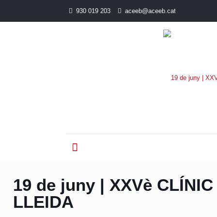
930 019 203
aceeb@aceeb.cat
19 de juny | XXVè CLÍNI
LLEIDA