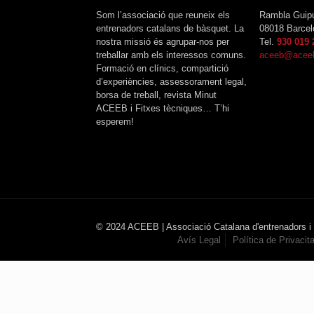
Som l’associació que reuneix els
Rambla Guip
entrenadors catalans de bàsquet. La
08018 Barcel
nostra missió és agrupar-nos per
Tel.
930 019 
treballar amb els interessos comuns.
aceeb@aceeb
Formació en clínics, compartició
d’experiències, assessorament legal,
borsa de treball, revista Minut
ACEEB i Fitxes tècniques… T’hi
esperem!
© 2024 ACEEB | Associació Catalana d'entrenadors i
Avís Legal
Política de Privacita