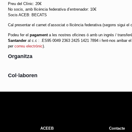
Preu del Clínic: 20€
No socis, amb llicència federativa d’entrenador: 10€
Socis ACEB: BECATS
Cal presentar el carnet d’associat o llicència federativa (segons sigui el 
Podeu fer el
pagament
a les nostres oficines ó amb un ingrés / transf
Santander
al c.c : .ES95 0049 2363 2425 1421 7894 i fent-nos arribar e
per
correu electrònic
).
Organitza
Col·laboren
ACEEB
Contacte