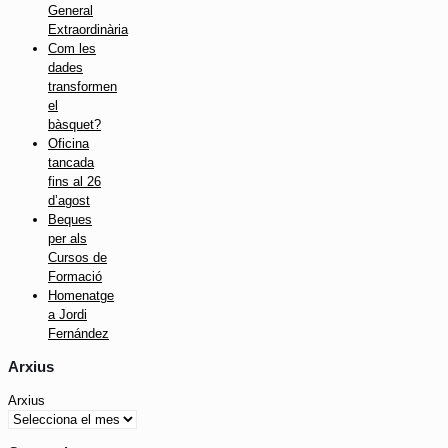
General
Extraordinària
Com les
dades
transformen
el
bàsquet?
Oficina
tancada
fins al 26
d’agost
Beques
per als
Cursos de
Formació
Homenatge
a Jordi
Fernández
Arxius
Arxius