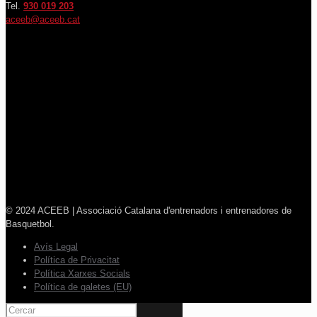
Tel.
930 019 203
aceeb@aceeb.cat
© 2024 ACEEB | Associació Catalana d'entrenadors i entrenadores de
Basquetbol.
Avís Legal
Política de Privacitat
Política Xarxes Socials
Política de galetes (EU)