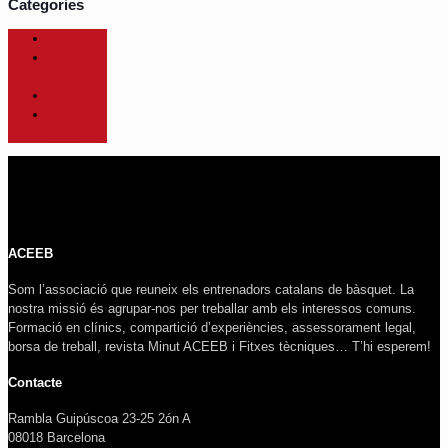
Categories
ACEB
ACEB –
Notícies
Activitats
Sin
categoría
ACEEB
Som l’associació que reuneix els entrenadors catalans de bàsquet. La
nostra missió és agrupar-nos per treballar amb els interessos comuns.
Formació en clínics, compartició d’experiències, assessorament legal,
borsa de treball, revista Minut ACEEB i Fitxes tècniques… T’hi esperem!
Contacte
Rambla Guipúscoa 23-25 2ón A
08018 Barcelona