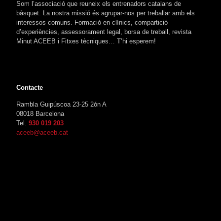
Som l’associació que reuneix els entrenadors catalans de
bàsquet. La nostra missió és agrupar-nos per treballar amb els
interessos comuns. Formació en clínics, compartició
d’experiències, assessorament legal, borsa de treball, revista
Minut ACEEB i Fitxes tècniques… T’hi esperem!
Contacte
Rambla Guipúscoa 23-25 2ón A
08018 Barcelona
Tel.
930 019 203
aceeb@aceeb.cat