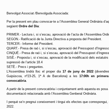
Benvolgut Associat /Benvolguda Associada:
Per la present em plau convocar-te a l’Assemblea General Ordinària d’
següent
Ordre del Dia
:
PRIMER.- Lectura i, si s’escau, aprovació de l’acta de l’Assemblea Ordinà
SEGON.- Ratificació de la Junta Directiva a proposta del President.
TERCER.- Informe del President.
QUART.- Presa de raó i, si s’escau, aprovació del Pressupost d’Ingress
CINQUÉ.- Presa de raó i, si s’escau, aprovació del Pressupost d’Ingres
SISÈ.- Proposta i, si s’escau, aprovació de la modificació dels estatutrs s
supressió de l’article 18.4
SETÈ.- Precs i preguntes.
L’Assemblea tindrà lloc el proper dia
17 de juny de 2022
(divendres
Guipúscoa, nº23-25, 1ª A de Barcelona) a les
17:00h en primera
convocatòria
.
A partir de la present convocatòria i conjuntament amb aquesta es posa a
documentació relacionada amb l’Assemblea Genberal Ordinària.
I perquè se’n pregnui coneixement i tingui els efectes que correspongui,
2022.