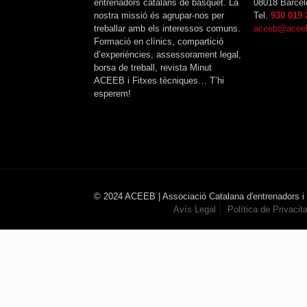
entrenadors catalans de bàsquet. La
08018 Barcel
nostra missió és agrupar-nos per
Tel.
930 019 
treballar amb els interessos comuns.
aceeb@aceeb
Formació en clínics, compartició
d’experiències, assessorament legal,
borsa de treball, revista Minut
ACEEB i Fitxes tècniques… T’hi
esperem!
© 2024 ACEEB | Associació Catalana d'entrenadors i
Avís Legal
Política de Privacita