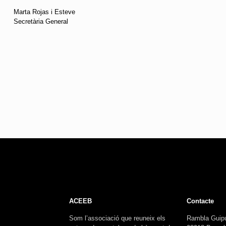
Marta Rojas i Esteve
Secretària General
ACEEB
Contacte
Som l’associació que reuneix els
Rambla Guip