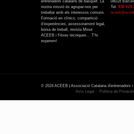
entrenadors catalans de bàsquet. La
08018 Barcel
nostra missió és agrupar-nos per
Tel.
930 019 
treballar amb els interessos comuns.
aceeb@aceeb
Formació en clínics, compartició
d’experiències, assessorament legal,
borsa de treball, revista Minut
ACEEB i Fitxes tècniques… T’hi
esperem!
© 2024 ACEEB | Associació Catalana d'entrenadors i
Avís Legal
Política de Privacita