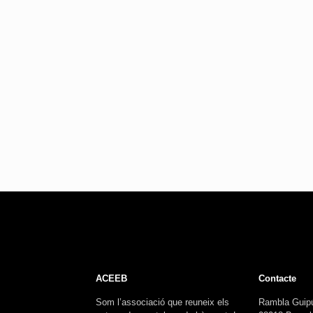
ACEEB
Contacte
Som l’associació que reuneix els
Rambla Guip