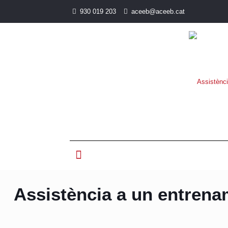
930 019 203
aceeb@aceeb.cat
Assistència a un entren