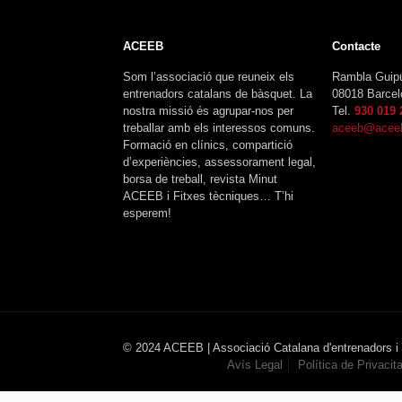
ACEEB
Contacte
Som l’associació que reuneix els
Rambla Guip
entrenadors catalans de bàsquet. La
08018 Barcel
nostra missió és agrupar-nos per
Tel.
930 019 
treballar amb els interessos comuns.
aceeb@aceeb
Formació en clínics, compartició
d’experiències, assessorament legal,
borsa de treball, revista Minut
ACEEB i Fitxes tècniques… T’hi
esperem!
© 2024 ACEEB | Associació Catalana d'entrenadors i
Avís Legal
Política de Privacita