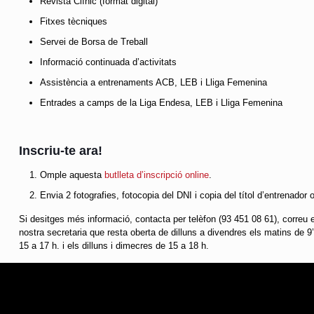
Revista Clínic (format digital)
Fitxes tècniques
Servei de Borsa de Treball
Informació continuada d’activitats
Assistència a entrenaments ACB, LEB i Lliga Femenina
Entrades a camps de la Liga Endesa, LEB i Lliga Femenina
Inscriu-te ara!
Omple aquesta
butlleta d’inscripció online
.
Envia 2 fotografies, fotocopia del DNI i copia del títol d’entrenador o
Si desitges més informació, contacta per telèfon (93 451 08 61), correu e
nostra secretaria que resta oberta de dilluns a divendres els matins de 9’
15 a 17 h. i els dilluns i dimecres de 15 a 18 h.