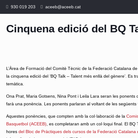
930 019 203
aceeb@aceeb.cat
Cinquena edició del BQ Ta
L’Àrea de Formació del Comitè Tècnic de la Federació Catalana de
la cinquena edició del ‘BQ Talk – Talent més enllà del gènere’. Es tr
temàtica.
Ona Prat, Maria Gotsens, Nina Pont i Leila Lara seran les ponents d
farà una ponència.
Les ponents parlaran al voltant de les següents
Aquestes ponències, que compten amb la col·laboració de la
Comis
Basquetbol (ACEEB)
, es completaran amb un col·loqui final. El BQ 
hores
del Bloc de Pràctiques dels cursos de la Federació Catalan