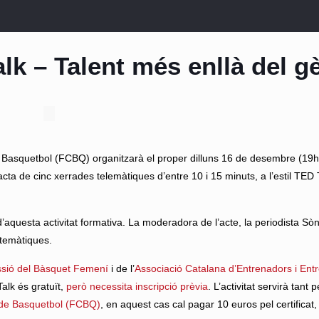
lk – Talent més enllà del g
 Basquetbol (FCBQ) organitzarà el proper dilluns 16 de desembre (19h
acta de cinc xerrades telemàtiques d’entre 10 i 15 minuts, a l’estil TED 
’aquesta activitat formativa. La moderadora de l’acte, la periodista Sò
 temàtiques.
sió del Bàsquet Femení
i de l’
Associació Catalana d’Entrenadors i Ent
Talk és gratuït,
però necessita inscripció prèvia
. L’activitat servirà tant 
a de Basquetbol (FCBQ)
, en aquest cas cal pagar 10 euros pel certificat,