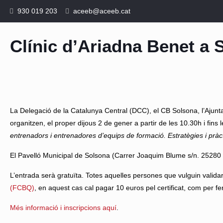
930 019 203
aceeb@aceeb.cat
Clínic d’Ariadna Benet a 
La Delegació de la Catalunya Central (DCC), el CB Solsona, l’Aju
organitzen, el proper dijous 2 de gener a partir de les 10.30h i fins 
entrenadors i entrenadores d’equips de formació. Estratègies i pràc
El Pavelló Municipal de Solsona (Carrer Joaquim Blume s/n. 25280 So
L’entrada serà gratuïta. Totes aquelles persones que vulguin valida
(FCBQ)
, en aquest cas cal pagar 10 euros pel certificat, com per fer
Més informació i inscripcions aquí
.