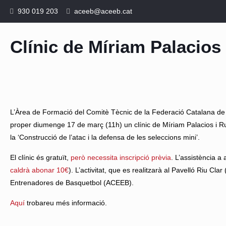
930 019 203
aceeb@aceeb.cat
Clínic de Míriam Palacio
L’Àrea de Formació del Comitè Tècnic de la Federació Catalana de 
proper diumenge 17 de març (11h) un clínic de Míriam Palacios i R
la ‘Construcció de l’atac i la defensa de les seleccions mini’.
El clínic és gratuït,
però necessita inscripció prèvia
. L’assistència a
caldrà abonar 10€
). L’activitat, que es realitzarà al
Pavelló Riu Clar
(
Entrenadores de Basquetbol (ACEEB).
Aquí
trobareu més informació.