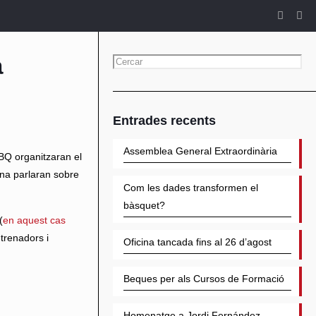
a
Entrades recents
Assemblea General Extraordinària
BQ organitzaran el
ina parlaran sobre
Com les dades transformen el
bàsquet?
(
en aquest cas
trenadors i
Oficina tancada fins al 26 d’agost
Beques per als Cursos de Formació
Homenatge a Jordi Fernández