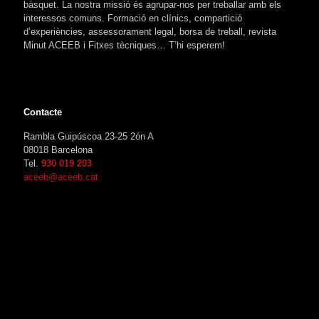
bàsquet. La nostra missió és agrupar-nos per treballar amb els
interessos comuns. Formació en clínics, compartició
d’experiències, assessorament legal, borsa de treball, revista
Minut ACEEB i Fitxes tècniques… T’hi esperem!
Contacte
Rambla Guipúscoa 23-25 2ón A
08018 Barcelona
Tel.
930 019 203
aceeb@aceeb.cat