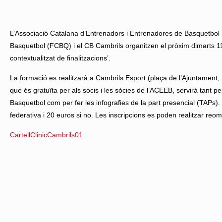
L’Associació Catalana d’Entrenadors i Entrenadores de Basquetbol 
Basquetbol (FCBQ) i el CB Cambrils organitzen el pròxim dimarts 11 d
contextualitzat de finalitzacions’.
La formació es realitzarà a Cambrils Esport (plaça de l’Ajuntament, 
que és gratuïta per als socis i les sòcies de l’ACEEB, servirà tant 
Basquetbol com per fer les infografies de la part presencial (TAPs)
federativa i 20 euros si no. Les inscripcions es poden realitzar reom
CartellClinicCambrils01