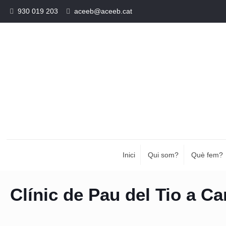
930 019 203
aceeb@aceeb.cat
Inici
Qui som?
Què fem?
Clínic de Pau del Tio a C