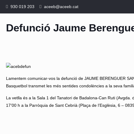
930 019 203
aceeb@aceeb.cat
Defunció Jaume Berengu
Lamentem comunicar-vos la defunció de JAUME BERENGUER SANCHEZ
Basquetbol transmet les més sentides condolències a la seva famili
La vetlla és a la Sala 1 del Tanatori de Badalona-Can Ruti (Avgda. 
17’00 h a la Parròquia de Sant Cebrià (Plaça de l’Esglèsia, 6 – 083