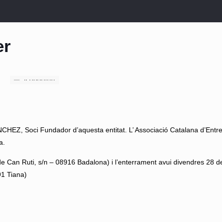
er
, Soci Fundador d’aquesta entitat. L’ Associació Catalana d’Entr
a.
de Can Ruti, s/n – 08916 Badalona) i l’enterrament avui divendres 28 de
91 Tiana)