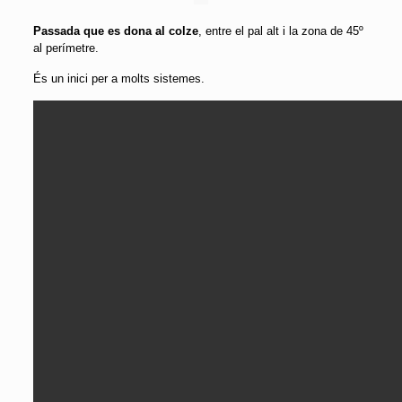
Passada que es dona al colze
, entre el pal alt i la zona de 45º
al perímetre.
És un inici per a molts sistemes.