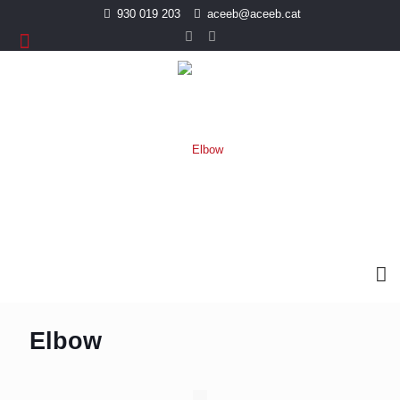
930 019 203
aceeb@aceeb.cat
Elbow