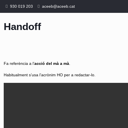
930 019 203
aceeb@aceeb.cat
Handoff
Fa referència a l’
acció del mà a mà
.
Habitualment s’usa l’acrònim HO per a redactar-lo.