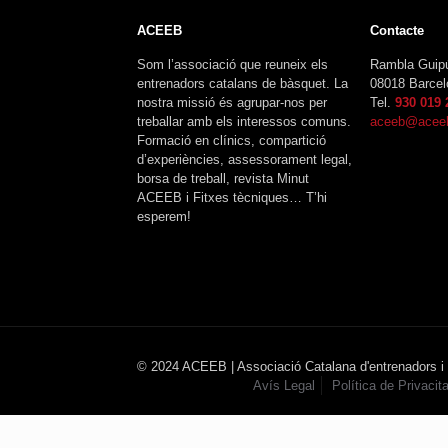
ACEEB
Contacte
Som l’associació que reuneix els
Rambla Guip
entrenadors catalans de bàsquet. La
08018 Barcel
nostra missió és agrupar-nos per
Tel.
930 019 
treballar amb els interessos comuns.
aceeb@aceeb
Formació en clínics, compartició
d’experiències, assessorament legal,
borsa de treball, revista Minut
ACEEB i Fitxes tècniques… T’hi
esperem!
© 2024 ACEEB | Associació Catalana d'entrenadors i
Avís Legal
Política de Privacita