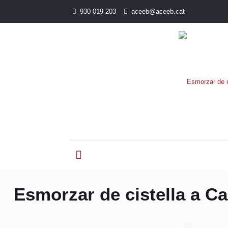
930 019 203
aceeb@aceeb.cat
Esmorzar de cistella a C