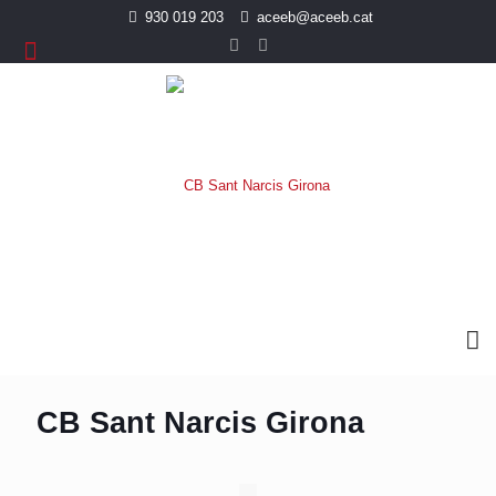
930 019 203
aceeb@aceeb.cat
CB Sant Narcis Girona