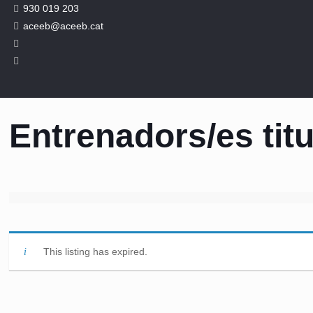
930 019 203
aceeb@aceeb.cat
Entrenadors/es titu
This listing has expired.