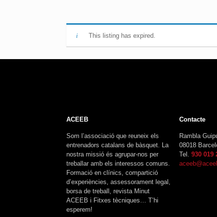
This listing has expired.
ACEEB
Contacte
Som l’associació que reuneix els
Rambla Guip
entrenadors catalans de bàsquet. La
08018 Barcel
nostra missió és agrupar-nos per
Tel.
930 019 
treballar amb els interessos comuns.
aceeb@aceeb
Formació en clínics, compartició
d’experiències, assessorament legal,
borsa de treball, revista Minut
ACEEB i Fitxes tècniques… T’hi
esperem!