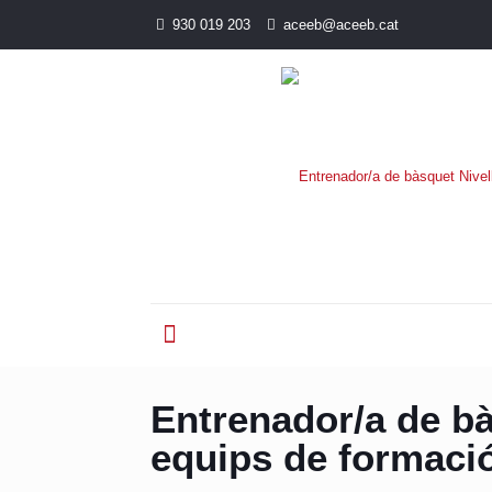
930 019 203
aceeb@aceeb.cat
Entrenador/a de bà
equips de formac