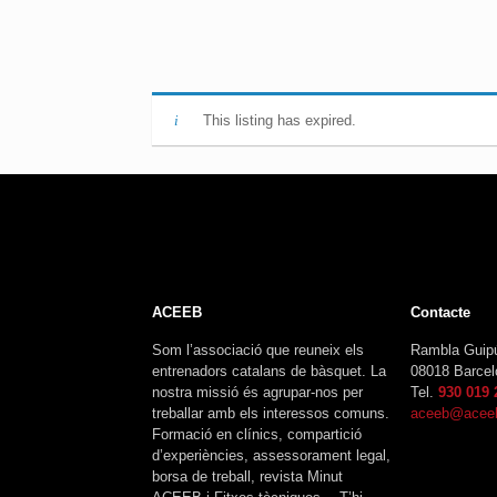
This listing has expired.
ACEEB
Contacte
Som l’associació que reuneix els
Rambla Guip
entrenadors catalans de bàsquet. La
08018 Barcel
nostra missió és agrupar-nos per
Tel.
930 019 
treballar amb els interessos comuns.
aceeb@aceeb
Formació en clínics, compartició
d’experiències, assessorament legal,
borsa de treball, revista Minut