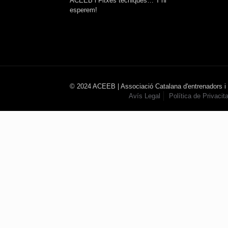
ACEEB i Fitxes tècniques… T’hi
esperem!
© 2024 ACEEB | Associació Catalana d'entrenadors i
Avís Legal
Política de Privacita