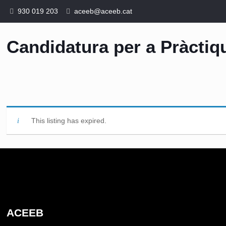
930 019 203
aceeb@aceeb.cat
Candidatura per a Pràctiq
This listing has expired.
ACEEB