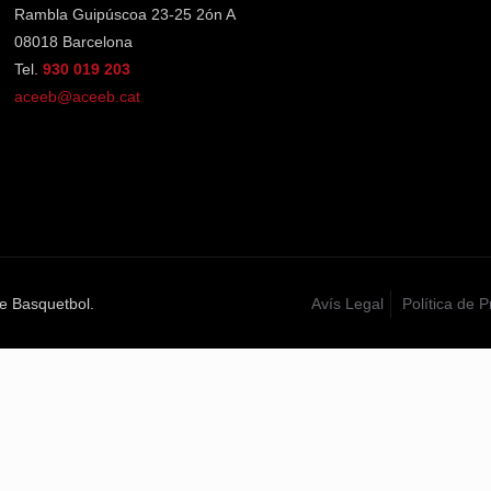
Rambla Guipúscoa 23-25 2ón A
08018 Barcelona
Tel.
930 019 203
aceeb@aceeb.cat
e Basquetbol.
Avís Legal
Política de P