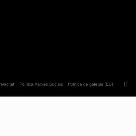
rivacitat
Política Xarxes Socials
Política de galetes (EU)