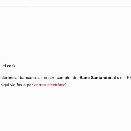
i el cas)
ransferència bancària al nostre compte del
Banc
Santander
al c.c : 
sigui via fax o per
correu electrònic
).