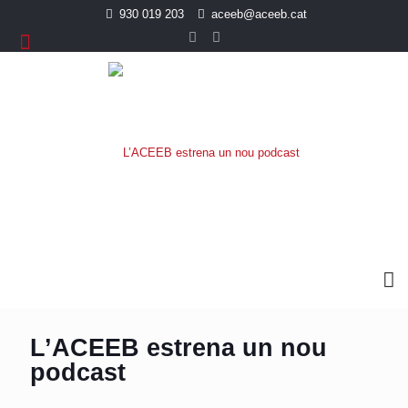
930 019 203
aceeb@aceeb.cat
L’ACEEB estrena un nou
podcast