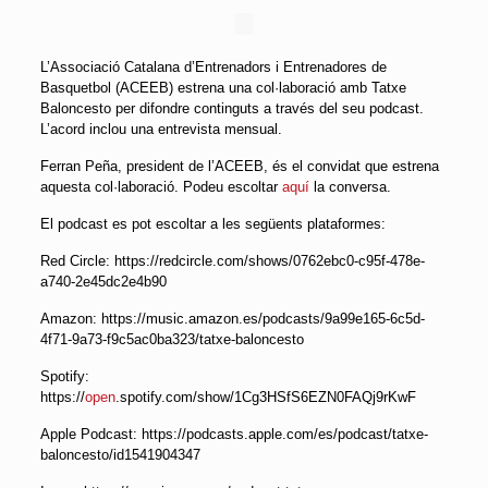
L’Associació Catalana d’Entrenadors i Entrenadores de
Basquetbol (ACEEB) estrena una col·laboració amb Tatxe
Baloncesto per difondre continguts a través del seu podcast.
L’acord inclou una entrevista mensual.
Ferran Peña, president de l’ACEEB, és el convidat que estrena
aquesta col·laboració. Podeu escoltar
aquí
la conversa.
El podcast es pot escoltar a les següents plataformes:
Red Circle: https://redcircle.com/shows/0762ebc0-c95f-478e-
a740-2e45dc2e4b90
Amazon: https://music.amazon.es/podcasts/9a99e165-6c5d-
4f71-9a73-f9c5ac0ba323/tatxe-baloncesto
Spotify:
https://
open
.spotify.com/show/1Cg3HSfS6EZN0FAQj9rKwF
Apple Podcast: https://podcasts.apple.com/es/podcast/tatxe-
baloncesto/id1541904347