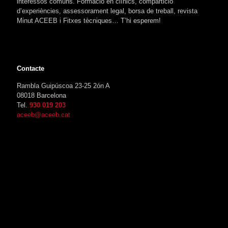
interessos comuns. Formació en clínics, compartició
d’experiències, assessorament legal, borsa de treball, revista
Minut ACEEB i Fitxes tècniques… T’hi esperem!
Contacte
Rambla Guipúscoa 23-25 2ón A
08018 Barcelona
Tel.
930 019 203
aceeb@aceeb.cat