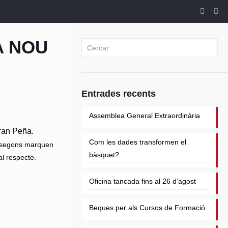
A NOU
Entrades recents
Assemblea General Extraordinària
rran Peña.
Com les dades transformen el
s, segons marquen
bàsquet?
al respecte.
Oficina tancada fins al 26 d’agost
Beques per als Cursos de Formació