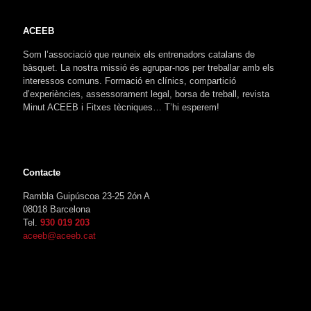
ACEEB
Som l’associació que reuneix els entrenadors catalans de
bàsquet. La nostra missió és agrupar-nos per treballar amb els
interessos comuns. Formació en clínics, compartició
d’experiències, assessorament legal, borsa de treball, revista
Minut ACEEB i Fitxes tècniques… T’hi esperem!
Contacte
Rambla Guipúscoa 23-25 2ón A
08018 Barcelona
Tel.
930 019 203
aceeb@aceeb.cat