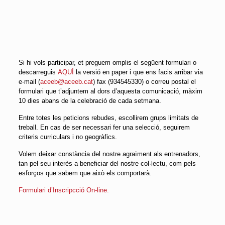
Si hi vols participar, et preguem omplis el següent formulari o
descarreguis
AQUÍ
la versió en paper i que ens facis arribar via
e-mail (
aceeb@aceeb.cat
) fax (934545330) o correu postal el
formulari que t’adjuntem al dors d’aquesta comunicació, màxim
10 dies abans de la celebració de cada setmana.
Entre totes les peticions rebudes, escollirem grups limitats de
treball. En cas de ser necessari fer una selecció, seguirem
criteris curriculars i no geogràfics.
Volem deixar constància del nostre agraïment als entrenadors,
tan pel seu interès a beneficiar del nostre col·lectu, com pels
esforços que sabem que això els comportarà.
Formulari d’Inscripcció On-line.