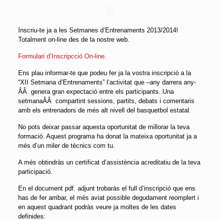
Inscriu-te ja a les Setmanes d’Entrenaments 2013/2014!
Totalment on-line des de la nostre web.
Formulari d’Inscripcció On-line.
Ens plau informar-te que podeu fer ja la vostra inscripció a la
“XII Setmana d’Entrenaments” l’activitat que –any darrera any-
ÂÂ genera gran expectació entre els participants. Una
setmanaÂÂ compartint sessions, partits, debats i comentaris
amb els entrenadors de més alt nivell del basquetbol estatal.
No pots deixar passar aquesta oportunitat de millorar la teva
formació. Aquest programa ha donat la mateixa oportunitat ja a
més d’un miler de tècnics com tu.
A més obtindràs un certificat d’assistència acreditatiu de la teva
participació.
En el document pdf. adjunt trobaràs el full d’inscripció que ens
has de fer arribar, el més aviat possible degudament reomplert i
en aquest quadrant podràs veure ja moltes de les dates
definides: