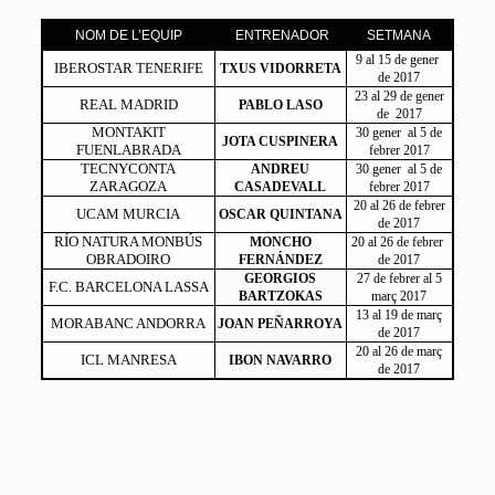
NOM DE L’EQUIP
ENTRENADOR
SETMANA
9 al 15 de gener
IBEROSTAR TENERIFE
TXUS VIDORRETA
de 2017
23 al 29 de gener
REAL MADRID
PABLO LASO
de 2017
MONTAKIT
30 gener al 5 de
JOTA CUSPINERA
FUENLABRADA
febrer 2017
TECNYCONTA
ANDREU
30 gener al 5 de
ZARAGOZA
CASADEVALL
febrer 2017
20 al 26 de febrer
UCAM MURCIA
OSCAR QUINTANA
de 2017
RÍO NATURA MONBÚS
MONCHO
20 al 26 de febrer
OBRADOIRO
FERNÁNDEZ
de 2017
GEORGIOS
27 de febrer al 5
F.C. BARCELONA LASSA
BARTZOKAS
març 2017
13 al 19 de març
MORABANC ANDORRA
JOAN PEÑARROYA
de 2017
20 al 26 de març
ICL MANRESA
IBON NAVARRO
de 2017