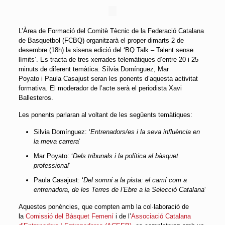
L’Àrea de Formació del Comitè Tècnic de la Federació Catalana
de Basquetbol (FCBQ) organitzarà el proper dimarts 2 de
desembre (18h) la sisena edició del ‘BQ Talk – Talent sense
límits’. Es tracta de tres xerrades telemàtiques d’entre 20 i 25
minuts de diferent temàtica. Sílvia Domínguez, Mar
Poyato i Paula Casajust seran les ponents d’aquesta activitat
formativa. El moderador de l’acte serà el periodista Xavi
Ballesteros.
Les ponents parlaran al voltant de les següents temàtiques:
Silvia Domínguez: ‘
Entrenadors/es i la seva influència en
la meva carrera
‘
Mar Poyato: ‘
Dels tribunals i la política al bàsquet
professional
‘
Paula Casajust: ‘
Del somni a la pista: el camí com a
entrenadora, de les Terres de l’Ebre a la Selecció Catalana
‘
Aquestes ponències, que compten amb la col·laboració de
la
Comissió del Bàsquet Femení
i de l’
Associació Catalana