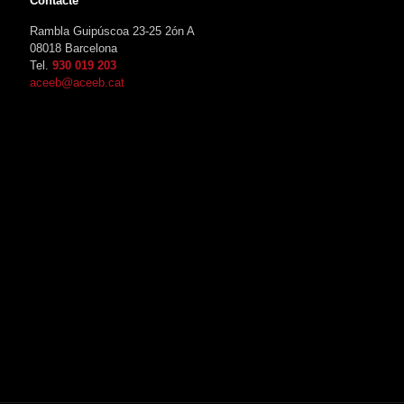
Contacte
Rambla Guipúscoa 23-25 2ón A
08018 Barcelona
Tel.
930 019 203
aceeb@aceeb.cat