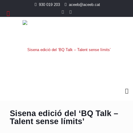
930 019 203
aceeb@aceeb.cat
Sisena edició del ‘BQ Talk –
Talent sense límits’