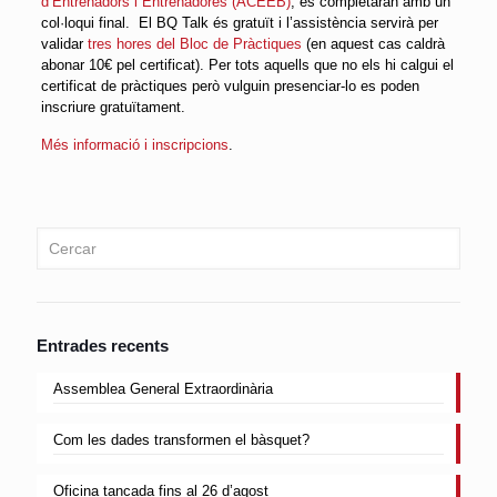
d’Entrenadors i Entrenadores (ACEEB)
, es completaran amb un
col·loqui final. El BQ Talk és gratuït i l’assistència servirà per
validar
tres hores del Bloc de Pràctiques
(en aquest cas caldrà
abonar 10€ pel certificat). Per tots aquells que no els hi calgui el
certificat de pràctiques però vulguin presenciar-lo es poden
inscriure gratuïtament.
Més informació i inscripcions
.
Entrades recents
Assemblea General Extraordinària
Com les dades transformen el bàsquet?
Oficina tancada fins al 26 d’agost