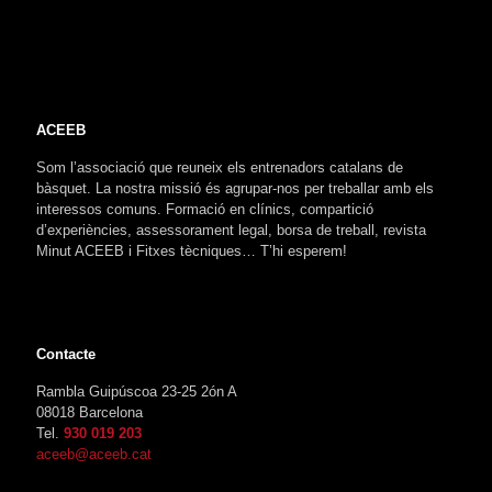
ACEEB
Som l’associació que reuneix els entrenadors catalans de
bàsquet. La nostra missió és agrupar-nos per treballar amb els
interessos comuns. Formació en clínics, compartició
d’experiències, assessorament legal, borsa de treball, revista
Minut ACEEB i Fitxes tècniques… T’hi esperem!
Contacte
Rambla Guipúscoa 23-25 2ón A
08018 Barcelona
Tel.
930 019 203
aceeb@aceeb.cat