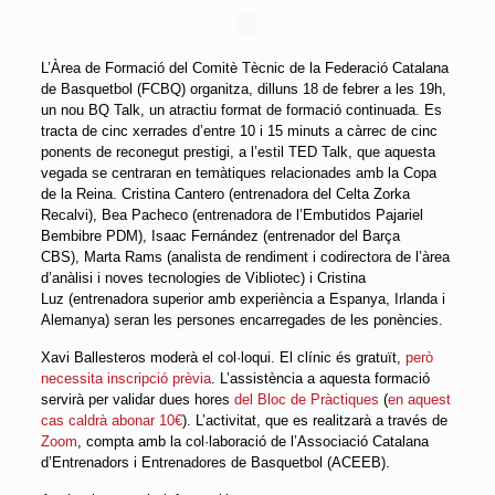
L’Àrea de Formació del Comitè Tècnic de la Federació Catalana
de Basquetbol (FCBQ) organitza, dilluns 18 de febrer a les 19h,
un nou BQ Talk, un atractiu format de formació continuada.
Es
tracta de cinc xerrades d’entre 10 i 15 minuts a càrrec de cinc
ponents de reconegut prestigi, a l’estil TED Talk, que aquesta
vegada se centraran en temàtiques relacionades amb la Copa
de la Reina. Cristina Cantero (e
ntrenadora del Celta Zorka
Recalvi
), Bea Pacheco (e
ntrenadora de l’Embutidos Pajariel
Bembibre PDM
), Isaac Fernández (entrenador del Barça
CBS), Marta Rams (analista de rendiment i codirectora de l’àrea
d’anàlisi i noves tecnologies de Vibliotec) i Cristina
Luz (entrenadora superior amb experiència a Espanya, Irlanda i
Alemanya) seran les persones encarregades de les ponències.
Xavi Ballesteros moderà el col·loqui. El clínic és gratuït,
però
necessita inscripció prèvia
. L’assistència a aquesta formació
servirà per validar dues hores
del Bloc de Pràctiques
(
en aquest
cas caldrà abonar 10€
). L’activitat, que es realitzarà a través de
Zoom
, compta amb la col·laboració de l’Associació Catalana
d’Entrenadors i Entrenadores de Basquetbol (ACEEB).