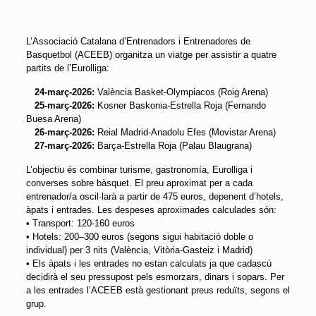
L’Associació Catalana d’Entrenadors i Entrenadores de
Basquetbol (ACEEB) organitza un viatge per assistir a quatre
partits de l’Eurolliga:
24-març-2026:
València Basket-Olympiacos (Roig Arena)
25-març-2026:
Kosner Baskonia-Estrella Roja (Fernando
Buesa Arena)
26-març-2026:
Reial Madrid-Anadolu Efes (Movistar Arena)
27-març-2026:
Barça-Estrella Roja (Palau Blaugrana)
L’objectiu és combinar turisme, gastronomía, Eurolliga i
converses sobre bàsquet. El preu aproximat per a cada
entrenador/a oscil·larà a partir de 475 euros, depenent d’hotels,
àpats i entrades. Les despeses aproximades calculades són:
• Transport: 120-160 euros
• Hotels: 200–300 euros (segons sigui habitació doble o
individual) per 3 nits (València, Vitòria-Gasteiz i Madrid)
• Els àpats i les entrades no estan calculats ja que cadascú
decidirà el seu pressupost pels esmorzars, dinars i sopars. Per
a les entrades l’ACEEB està gestionant preus reduïts, segons el
grup.