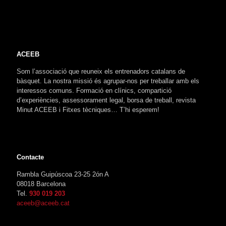
ACEEB
Som l’associació que reuneix els entrenadors catalans de
bàsquet. La nostra missió és agrupar-nos per treballar amb els
interessos comuns. Formació en clínics, compartició
d’experiències, assessorament legal, borsa de treball, revista
Minut ACEEB i Fitxes tècniques… T’hi esperem!
Contacte
Rambla Guipúscoa 23-25 2ón A
08018 Barcelona
Tel.
930 019 203
aceeb@aceeb.cat