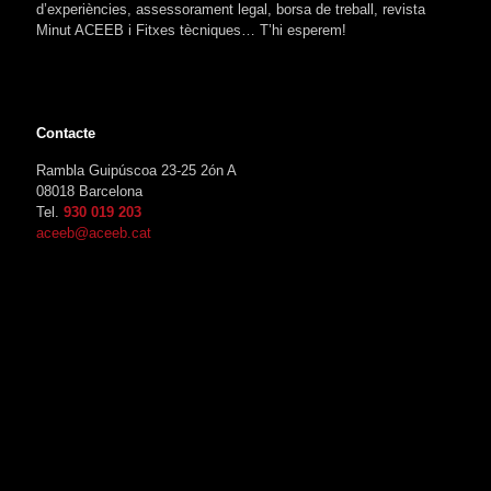
d’experiències, assessorament legal, borsa de treball, revista
Minut ACEEB i Fitxes tècniques… T’hi esperem!
Contacte
Rambla Guipúscoa 23-25 2ón A
08018 Barcelona
Tel.
930 019 203
aceeb@aceeb.cat