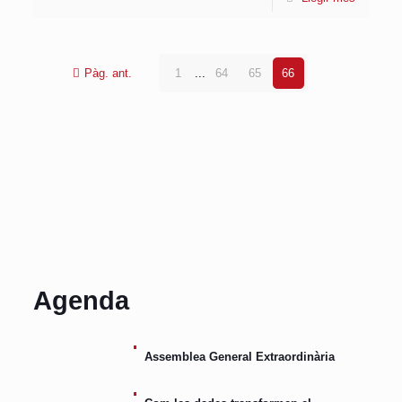
Pàg. ant.
1
...
64
65
66
Agenda
Assemblea General Extraordinària