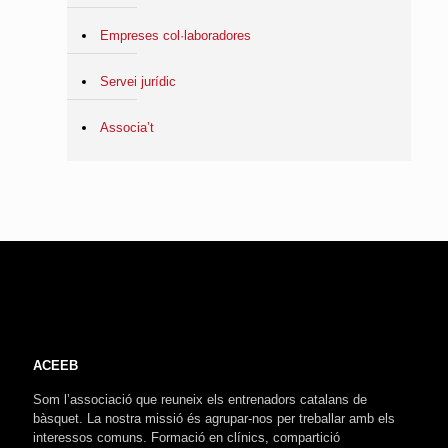
Empreses col·laboradores
Servei jurídic
Associa’t
ACEEB
Som l’associació que reuneix els entrenadors catalans de
bàsquet. La nostra missió és agrupar-nos per treballar amb els
interessos comuns. Formació en clínics, compartició